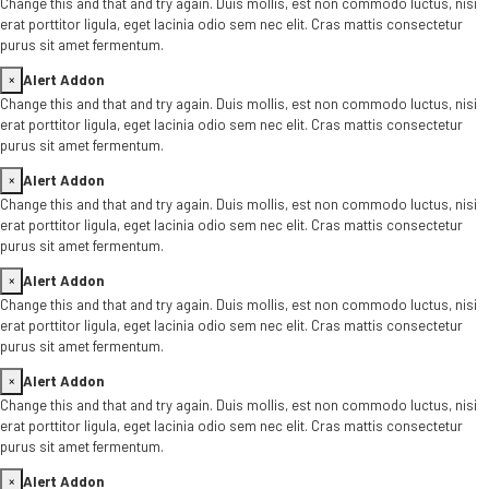
Change this and that and try again. Duis mollis, est non commodo luctus, nisi
erat porttitor ligula, eget lacinia odio sem nec elit. Cras mattis consectetur
purus sit amet fermentum.
×
Alert Addon
Change this and that and try again. Duis mollis, est non commodo luctus, nisi
erat porttitor ligula, eget lacinia odio sem nec elit. Cras mattis consectetur
purus sit amet fermentum.
×
Alert Addon
Change this and that and try again. Duis mollis, est non commodo luctus, nisi
erat porttitor ligula, eget lacinia odio sem nec elit. Cras mattis consectetur
purus sit amet fermentum.
×
Alert Addon
Change this and that and try again. Duis mollis, est non commodo luctus, nisi
erat porttitor ligula, eget lacinia odio sem nec elit. Cras mattis consectetur
purus sit amet fermentum.
×
Alert Addon
Change this and that and try again. Duis mollis, est non commodo luctus, nisi
erat porttitor ligula, eget lacinia odio sem nec elit. Cras mattis consectetur
purus sit amet fermentum.
×
Alert Addon